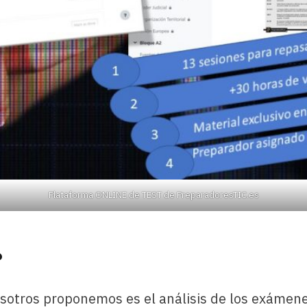
Plataforma ONLINE de TEST de PreparadoresTIC.es
?
osotros proponemos es el análisis de los exámene